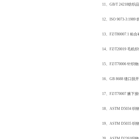
11、GB/T 24218纺
12、ISO 9073-3:
13、FZ/T80007.1
14、FZ/T20019 毛
15、FZ/T70006 针
16、GB 8688 缝口脱
17、FZ/T70007 腋
18、ASTM D5034 
19、ASTM D5035 
20、ASTM D2261