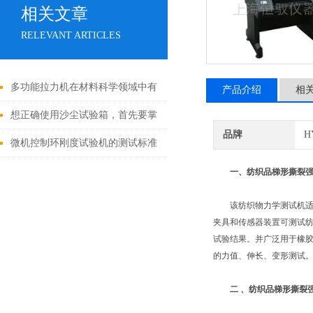
相关文章
RELEVANT ARTICLES
多功能拉力机在材料科学领域中有
产品介绍
相
广泛应用
想正确使用沙尘试验箱，首先要掌
品牌
H
握它在结构上的优势
微机控制环刚度试验机的测试标准
和选型建议
一、纺织品梯形撕裂
该纺织物力学测试机适用
夹具和传感器装置可测试纺
试验结果。并广泛用于橡
的力值、伸长、变形测试
二 、纺织品梯形撕裂