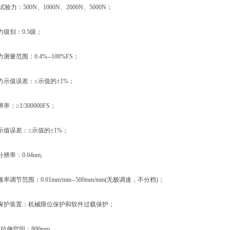
力：500N、1000N、2000N、5000N；
别：0.5级；
范围：0.4%--100%FS；
示值误差：≤示值的±1%；
≥1/300000FS；
值误差：≤示值的±1%；
率：0.04um;
节范围：0.01mm/min--500mm/min(无极调速，不分档)；
护装置：机械限位保护和软件过载保护；
伸空间：800mm