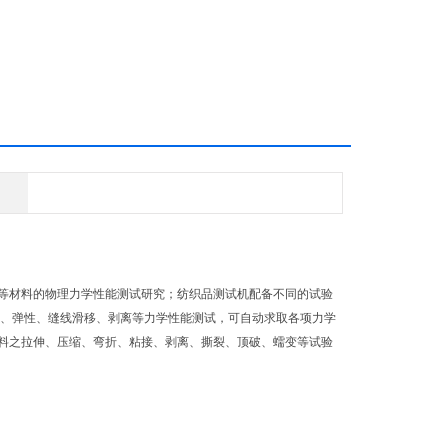
材料的物理力学性能测试研究；纺织品测试机配备不同的试验
荷、弹性、缝线滑移、剥离等力学性能测试，可自动求取各项力学
料之拉伸、压缩、弯折、粘接、剥离、撕裂、顶破、蠕变等试验