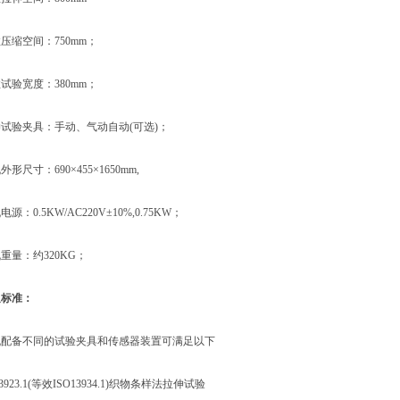
缩空间：750mm；
验宽度：380mm；
验夹具：手动、气动自动(可选)；
尺寸：690×455×1650mm,
0.5KW/AC220V±10%,0.75KW；
量：约320KG；
足标准：
备不同的试验夹具和传感器装置可满足以下
23.1(等效ISO13934.1)织物条样法拉伸试验