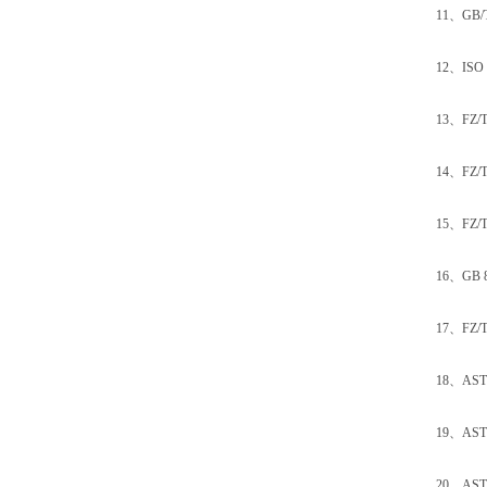
11、GB/T
12、ISO 
13、FZ/T
14、FZ/T
15、FZ/T
16、GB 8
17、FZ/T
18、ASTM
19、ASTM
20、AST