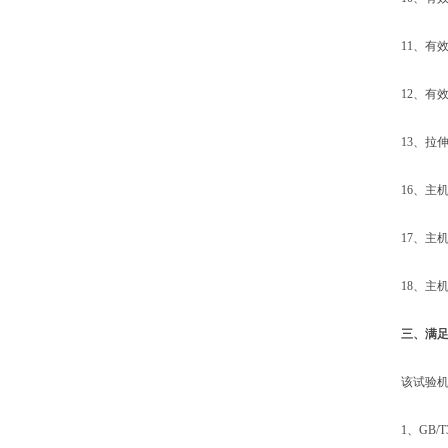
11、有效压
12、有效试
13、拉伸试
16、主机外形
17、主机电源：
18、主机重
三、满
该试验机配
1、GB/T39