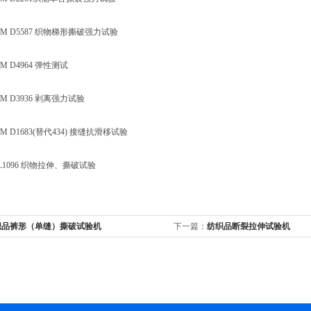
 D5587 织物梯形撕破强力试验
 D4964 弹性测试
 D3936 剥离强力试验
 D1683(替代434) 接缝抗滑移试验
L1096 织物拉伸、撕破试验
织品裤形（单缝）撕破试验机
下一篇：
纺织品断裂拉伸试验机