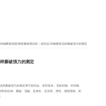
>
织物断裂强度/梯形撕裂测试机
> 纺织品 织物梯形试样撕破强力的测定
试样撕破强力的测定
形试样撕破强力的测定用于纺织品、非织造布、毛机织物、针织物、
材料的拉伸、撕破、顶破、定伸长、定负荷、弹性、缝线滑移、剥
；