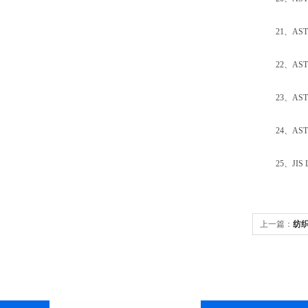
21、ASTM
22、ASTM
23、ASTM
24、ASTM
25、JIS 
上一篇：
纺