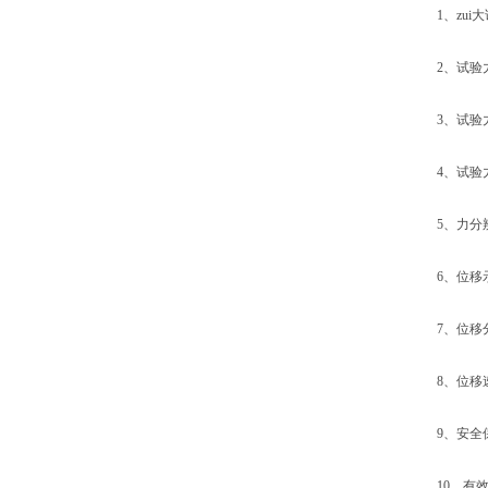
1、zui大试验
2、试验力级
3、试验力测量
4、试验力
5、力分辨率：
6、位移示
7、位移分辨
8、位移速率调
9、安全保
10、有效拉