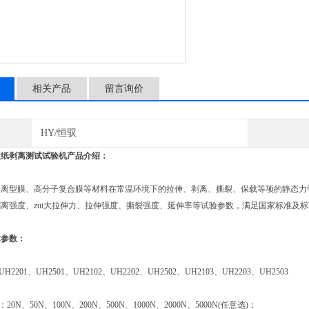
相关产品
留言询价
HY/恒驭
型纸剥离测试试验机
产品介绍：
膜、高分子复合膜等材料在常温环境下的拉伸、剥离、撕裂、保载等项的静态力学性能
离强度、zui大拉伸力、拉伸强度、撕裂强度、延伸率等试验参数，满足国家标准及
术参数：
201、UH2501、UH2102、UH2202、UH2502、UH2103、UH2203、UH2503
N、50N、100N、200N、500N、1000N、2000N、5000N(任意选)；