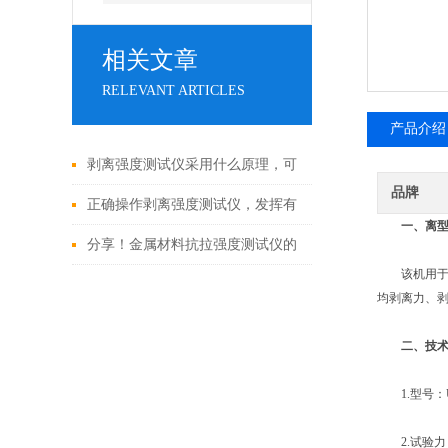
相关文章
RELEVANT ARTICLES
产品介绍
剥离强度测试仪采用什么原理，可
品牌
用于哪些产品？
正确操作剥离强度测试仪，发挥有
一、离
效技术特点
分享！金属材料抗拉强度测试仪的
该机用于离型
操作流程
均剥离力、剥
二、
技
1.型号：UH2
2.试验力：20