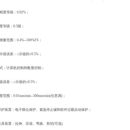
度等级：0.02%；
等级：0.5级；
范围：0.4%--100%FS；
值误差：≤示值的±0.5%；
式：计算机控制和数显控制；
误差：≤示值的±0.5%；
：0.01mm/min--500mm/min(任意调)；
保护装置：电子限位保护、紧急停止键和软件过载自动保护；
具装置：拉伸、压缩、弯曲、剪切(可选)