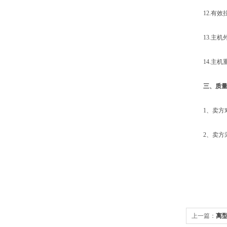
12.有效拉
13.主机外形
14.主机重
三、质
1、卖方对
2、卖方采
上一篇：
离