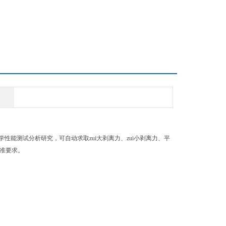
测试分析研究，可自动求取zui大剥离力、zui小剥离力、平
标准要求。