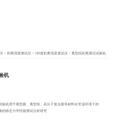
示
>
剥离强度测试仪
>
180度剥离强度测试仪
> 离型纸剥离测试试验机
验机
试验机用于离型膜、离型纸、高分子复合膜等材料在常温环境下的
项的静态力学性能测试分析研究