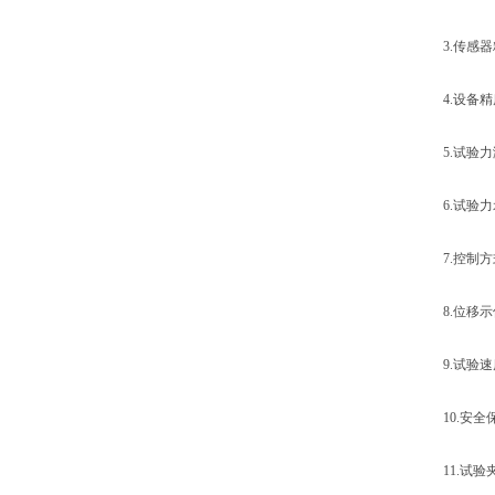
3.传感器精
4.设备精度
5.试验力测量
6.试验力示
7.控制方
8.位移示值
9.试验速度范围
10.安全
11.试验夹