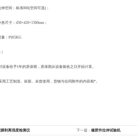
伸空间：标准800(空间可选)；
尺寸：450×420×1500mm；
量：约65KG.
量
：
设备给予1年的质保期，质保期从设备验收之日开始计算。
用工艺制造、崭新、未曾使用，货物与合同附件的内容相*。
型膜剥离强度检测仪
下一篇：
橡胶件拉伸试验机