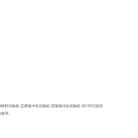
材料试验机 ②摆锤冲击试验机 ③落锤冲击试验机 ④UHNZ扭转
验箱等。