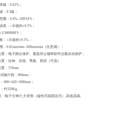
等级：0.02%；
级：0.5级；
围：0.4%--100%FS；
误差：≤示值的±0.5%；
/300000FS；
差：≤示值的±0.5%；
：0.01mm/min--500mm/min（任意调）；
护装置：电子限位保护、紧急停止键和软件过载自动保护；
具装置：拉伸、压缩、弯曲、剪切（可选）
宽度：370mm
试验行程：800mm；
800×420×1800mm；
：约320Kg。
配置：电子引伸计,大变形（旋转式或固定式）,高低温箱;