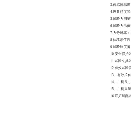
3.传感器精度
4.设备精度等
5.试验力测量范
6.试验力示值
7.力分辨率：≥1
8.位移示值误
9.试验速度范围
10.安全保
11.试验夹
12.有效试验
13、有效拉伸
14、主机尺寸：
15、主机重量
16.可拓展