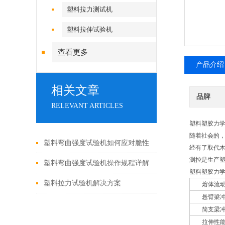
塑料拉力测试机
塑料拉伸试验机
查看更多
产品介绍
相关文章
品牌
RELEVANT ARTICLES
塑料塑胶力
随着社会的
塑料弯曲强度试验机如何应对脆性
经有了取代木
测控是生产
材料断裂瞬间？夹具与速度是关键
塑料弯曲强度试验机操作规程详解
塑料塑胶力
塑料拉力试验机解决方案
熔体流动速率
悬臂梁冲击性
简支梁冲击性
拉伸性能塑料拉