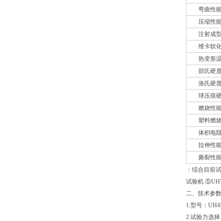
弯曲性能塑料弯
压缩性能 塑料
注射成型收缩
维卡软化温度热
热变形温度塑
邵氏硬度塑料
洛氏硬度塑料
球压痕硬度 
燃烧性能塑料
塑料燃烧性能
体积电阻率、
拉伸性能塑料
撕裂性能塑料直
：综合目前试
试验机 ⑤U
二、技术参
1.型号：UH45
2.试验力选择：