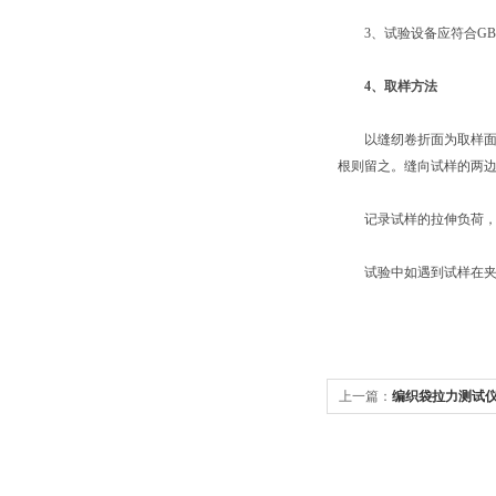
3、试验设备应符合GB/T10
4、取样方法
以缝纫卷折面为取样面，按
根则留之。缝向试样的两边
记录试样的拉伸负荷，
试验中如遇到试样在夹具
上一篇：
编织袋拉力测试