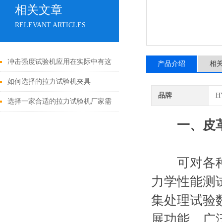
相关文章
RELEVANT ARTICLES
冲击强度试验机应用在实际中有这
产品介绍
相
七大特点
如何选择的拉力试验机夹具
品牌
H
选择一家合适的拉力试验机厂家需
综合考虑多个因素
一、皮
可对各种皮
力学性能测
集处理试验
展功能。广