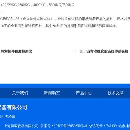
2220KG,2600KG，4000KG，5600KG,7500KG；
求：
GB6397—86《金属拉伸试验试样》，金属拉伸试样的形状随着产品的品种、规格
加工的全截面形状试样四种。其中zui常用的是圆形截面试样和矩形截面试样。
岩绳索拉伸强度检测仪
下一篇：
沥青灌缝胶低温拉伸试验机
关于我们
新闻动态
产品中心
技术文章
仪器有限公司
区.泗泾镇
权所有：上海恒驭仪器有限公司 备案号：
沪ICP备06058650号-8
总访问量：741139
站点地