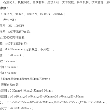
空、石油化工、机械制造、金属材料、建筑工程、大专院校、科研机构、技术监督、质
术参数：
力：300KN、600KN、1000KN、1500KN、2000KN；
1级/0.5级；
围：2%--100%FS；
值误差：≤优于示值的±1%；
1/300000FS满量程；
误差：≤优于示值的±1%；
度：0.2-70mm/min（无极调速，不分档）；
：：120mm/min；
行程：250mm；
空间：650mm；
间：550mm;
40mm,550mm,650mm,650mm,700mm；
式：液压自动夹紧；
围：0-30mm,0-40mm,0-50mm,0-60mm；
围：φ6-φ26mm,φ6-φ40mm,φ13-φ60mm,φ26-φ70mm,φ26-φ80mm；
810×560×2050mm,945×654×2186mm,1010×7500×2225mm,1200×1050×2860mm；
尺寸：960×630×900mm；