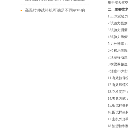
用于航天航
二、主要技
间的关联
高温拉伸试验机可满足不同材料的
1.zui大试验
试验测量需要
2.试验力级别：
3.试验力测量范
4.试验力示
5.力分辨率：≥
6.位移示值
7.活塞移动速
8.横梁调整速度
9.活塞zui大
11.有效拉伸
12.有效压缩空
13.立柱间距：5
14.夹紧方
15.板试样夹持范
16.圆试样夹持范
17.主机外形尺寸：
18.油源控制柜