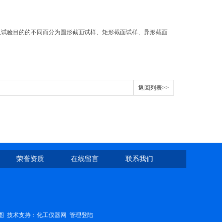
以及试验目的的不同而分为圆形截面试样、矩形截面试样、异形截面
返回列表>>
荣誉资质
在线留言
联系我们
图
技术支持：
化工仪器网
管理登陆