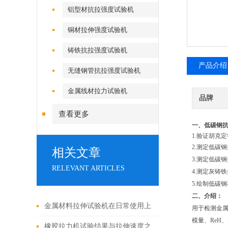
铝型材抗拉强度试验机
铜材拉伸强度试验机
铸铁抗拉强度试验机
产品介绍
无缝钢管抗拉强度试验机
金属线材拉力试验机
品牌
查看更多
一、低碳钢
1.验证胡克
2.测定低碳
相关文章
3.测定低碳
RELEVANT ARTICLES
4.测定灰铸
5.绘制低碳
二、介绍：
金属材料拉伸试验机在日常使用上
用于检测金
模量、ReH、
有八大功能
橡胶拉力机试验结果与拉伸速度之