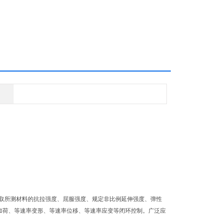
取所测材料的抗拉强度、屈服强度、规定非比例延伸强度、弹性
数，可实现等速率加荷、等速率变形、等速率位移、等速率应变等闭环控制。广泛应