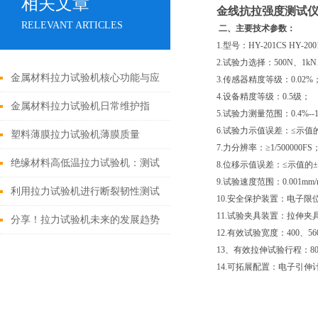
相关文章
金线抗拉强度测试
RELEVANT ARTICLES
二、主要技术参数：
1.型号：HY-201CS HY-200
2.试验力选择：500N、1kN
金属材料拉力试验机核心功能与应
3.传感器精度等级：0.02%
4.设备精度等级：0.5级；
用领域解析
金属材料拉力试验机日常维护指
5.试验力测量范围：0.4%--1
6.试验力示值误差：≤示值的
南：保障测试精度的关键步骤
塑料薄膜拉力试验机薄膜质量
7.力分辨率：≥1/500000FS
的“力学裁判”
绝缘材料高低温拉力试验机：测试
8.位移示值误差：≤示值的±0
9.试验速度范围：0.001mm/
绝缘材料性能的关键设备
利用拉力试验机进行断裂韧性测试
10.安全保护装置：电子
11.试验夹具装置：拉伸
分享！拉力试验机未来的发展趋势
12.有效试验宽度：400、5
13、有效拉伸试验行程：
14.可拓展配置：电子引伸