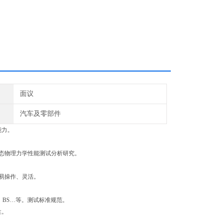
面议
汽车及零部件
能力。
态物理力学性能测试分析研究。
易操作、灵活。
、BS…等。测试标准规范。
性。