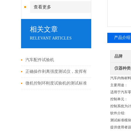
查看更多
相关文章
产品介绍
RELEVANT ARTICLES
品牌
汽车配件试验机
仪器种类
正确操作剥离强度测试仪，发挥有
汽车内饰材
效技术特点
微机控制环刚度试验机的测试标准
主要用途：
适用于汽车
和选型建议
控制单元：
控制系统为
软件介绍:
测试标准模块
提供使用者