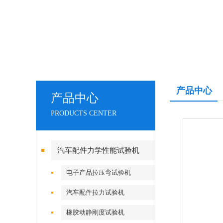
产品中心
产品中心
PRODUCTS CENTER
汽车配件力学性能试验机
电子产品拉压弯试验机
汽车配件拉力试验机
橡胶动静刚度试验机