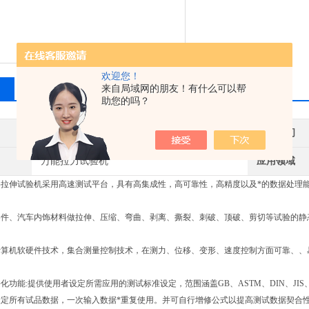
欢迎您！
相关产品
来自局域网的朋友！有什么可以帮
留言询价
助您的吗？
HY/恒驭
价格区间
万能拉力试验机
应用领域
料拉伸试验机采用高速测试平台，具有高集成性，高可靠性，高精度以及*的数据处理
零件、汽车内饰材料做拉伸、压缩、弯曲、剥离、撕裂、刺破、顶破、剪切等试验的静
计算机软硬件技术，集合测量控制技术，在测力、位移、变形、速度控制方面可靠、、
化功能:提供使用者设定所需应用的测试标准设定，范围涵盖GB、ASTM、DIN、JIS
设定所有试品数据，一次输入数据*重复使用。并可自行增修公式以提高测试数据契合