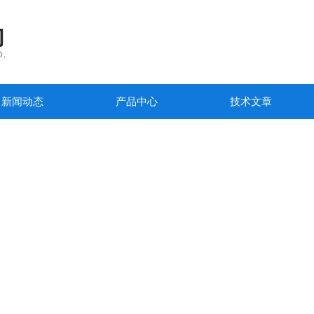
新闻动态
产品中心
技术文章