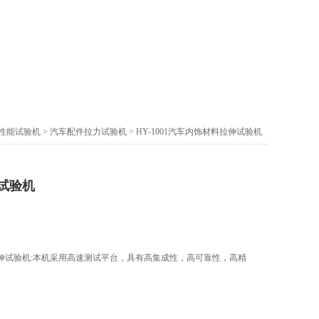
性能试验机
>
汽车配件拉力试验机
> HY-1001汽车内饰材料拉伸试验机
试验机
伸试验机:本机采用高速测试平台，具有高集成性，高可靠性，高精