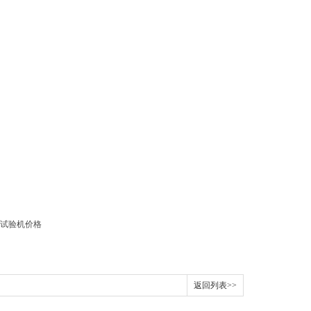
料试验机价格
返回列表>>