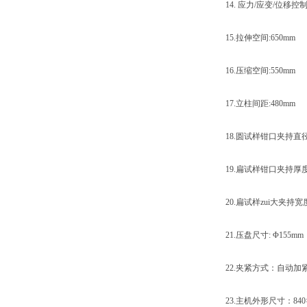
14. 应力/应变/位移控制
15.拉伸空间:650mm
16.压缩空间:550mm
17.立柱间距:480mm
18.圆试样钳口夹持直径:Φ
19.扁试样钳口夹持厚度:0
20.扁试样zui大夹持宽度:
21.压盘尺寸: Φ155mm
22.夹紧方式：自动加
23.主机外形尺寸：840×70