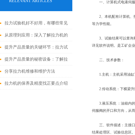
RELEVANT ARTICLES
一、计算机式电液伺服试验
2、本机配有计算机、打
拉力试验机好不好用，有哪些常见
等力学性能。
类型?
从原理到应用：深入了解拉力机的
3、试验结果可以查询和打
详见软件说明。是工矿企
工作原理和应用范围
提升产品质量的关键环节：拉力试
验机应用解析
提升产品质量的秘密设备：了解拉
二、技术参数：
力机的应用
分享拉力机维修和维护方法
1.主机：主机采用油缸
拉力机的保养及精度找正要点介绍
2.传动系统：下横梁升
3.液压系统 ：油箱内
伺服阀的开口和方向，从
三、软件描述：主接口集
结果处理区、试验信息区