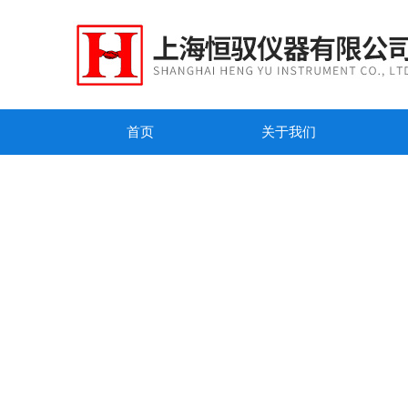
首页
关于我们