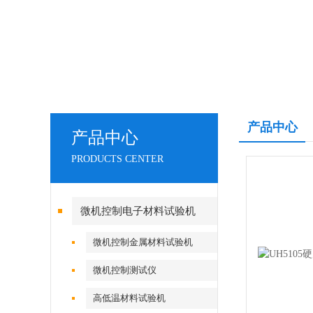
产品中心
产品中心
PRODUCTS CENTER
微机控制电子材料试验机
微机控制金属材料试验机
微机控制测试仪
高低温材料试验机