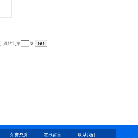
末页 跳转到第
页
荣誉资质
在线留言
联系我们