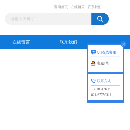
返回首页
在线留言
联系我们
在线留言
联系我们
QQ在线客服
客服1号
联系方式
13918317606
021-67750311