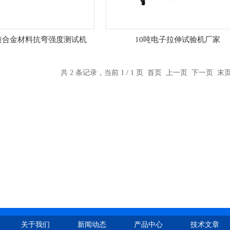
硬质合金材料抗弯强度测试机
10吨电子拉伸试验机厂家
共 2 条记录，当前 1 / 1 页 首页 上一页 下一页 
关于我们
新闻动态
产品中心
技术文章