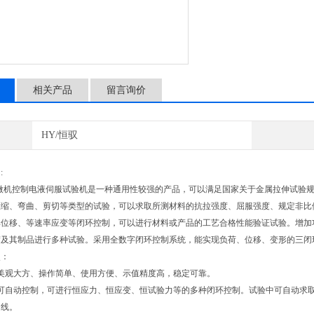
相关产品
留言询价
HY/恒驭
:
列微机控制电液伺服试验机是一种通用性较强的产品，可以满足国家关于金属拉伸试验
压缩、弯曲、剪切等类型的试验，可以求取所测材料的抗拉强度、屈服强度、规定非比
率位移、等速率应变等闭环控制，可以进行材料或产品的工艺合格性能验证试验。增加
胶及其制品进行多种试验。采用全数字闭环控制系统，能实现负荷、位移、变形的三闭
点：
美观大方、操作简单、使用方便、示值精度高，稳定可靠。
率可自动控制，可进行恒应力、恒应变、恒试验力等的多种闭环控制。试验中可自动求
曲线。