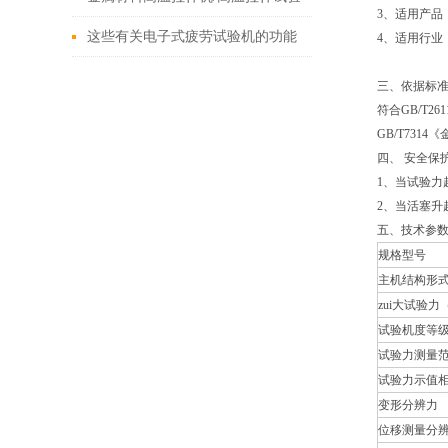
3、适用产品
机的技术特征
这些有关电子式疲劳试验机的功能
4、适用行
特色，你是否了解？
三、依据标
符合GB/T2
GB/T73
四、 安全保
1、当试验力
2、当活塞升
五、技术参
规格型号
主机结构形
zui大试验力
试验机度等
试验力测量
试验力示值
变形分辨力
位移测量分辨