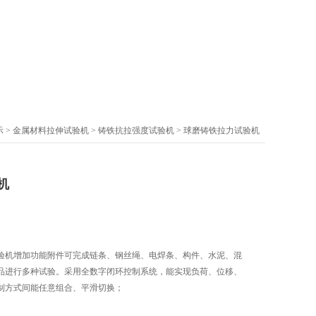
示
>
金属材料拉伸试验机
>
铸铁抗拉强度试验机
> 球磨铸铁拉力试验机
机
验机增加功能附件可完成链条、钢丝绳、电焊条、构件、水泥、混
品进行多种试验。采用全数字闭环控制系统，能实现负荷、位移、
制方式间能任意组合、平滑切换；