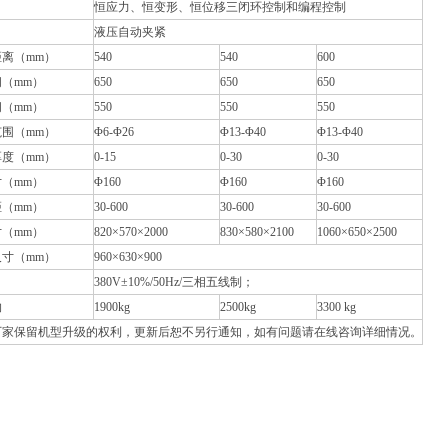
恒应力、恒变形、恒位移三闭环控制和编程控制
液压自动夹紧
离（mm）
540
540
600
（mm）
650
650
650
（mm）
550
550
550
围（mm）
Φ6-Φ26
Φ13-Φ40
Φ13-Φ40
度（mm）
0-15
0-30
0-30
（mm）
Φ160
Φ160
Φ160
（mm）
30-600
30-600
30-600
（mm）
820×570×2000
830×580×2100
1060×650×2500
寸（mm）
960×630×900
380V±10%/50Hz/三相五线制；
约
1900kg
2500kg
3300 kg
厂家保留机型升级的权利，更新后恕不另行通知，如有问题请在线咨询详细情况。