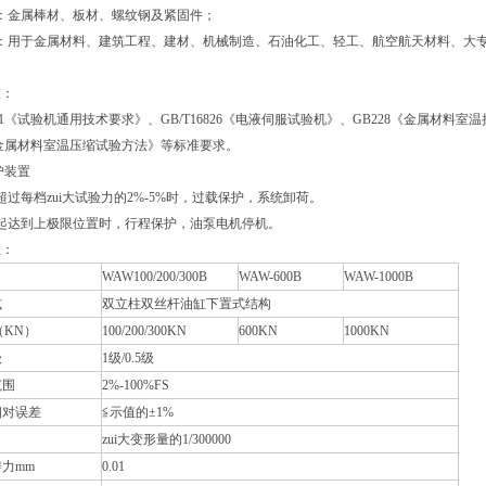
：金属棒材、板材、螺纹钢及紧固件；
业：用于金属材料、建筑工程、建材、机械制造、石油化工、轻工、航空航天材料、大
准：
611《试验机通用技术要求》、GB/T16826《电液伺服试验机》、GB228《金属材料室
14《金属材料室温压缩试验方法》等标准要求。
护装置
超过每档zui大试验力的2%-5%时，过载保护，系统卸荷。
起达到上极限位置时，行程保护，油泵电机停机。
数：
WAW100/200/300B
WAW-600B
WAW-1000B
式
双立柱双丝杆油缸下置式结构
（KN）
100/200/300KN
600KN
1000KN
级
1级/0.5级
范围
2%-100%FS
相对误差
≦示值的±1%
zui大变形量的1/300000
力mm
0.01