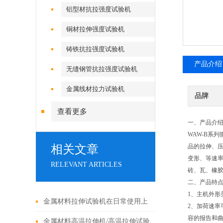
铝型材抗拉强度试验机
铜材拉伸强度试验机
铸铁抗拉强度试验机
产品介绍
无缝钢管抗拉强度试验机
金属线材拉力试验机
品牌
查看更多
一、产品介绍
WAW-B系
相关文章
品的拉伸、
变形、等速
RELEVANT ARTICLES
砖、瓦、橡
二、产品特
1、主机外形
金属材料拉伸试验机在日常使用上
2、加荷速
容的报告和
有八大功能
金属材料高温拉伸机/高温拉伸试验