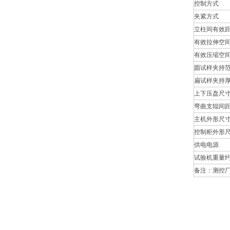
控制方式
夹紧方式
立柱间有效距
有效拉伸空间
有效压缩空间
圆试样夹持范
扁试样夹持厚
上下压盘尺寸
弯曲支辊间距
主机外形尺寸
控制柜外形尺
供电电源
试验机重量
备注：测控