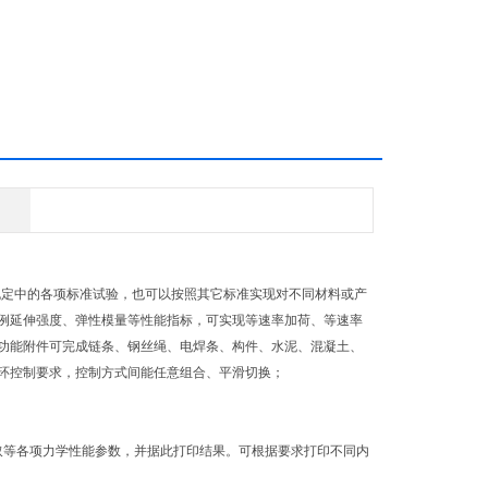
规定中的各项标准试验，也可以按照其它标准实现对不同材料或产
例延伸强度、弹性模量等性能指标，可实现等速率加荷、等速率
功能附件可完成链条、钢丝绳、电焊条、构件、水泥、混凝土、
环控制要求，控制方式间能任意组合、平滑切换；
取等各项力学性能参数，并据此打印结果。可根据要求打印不同内