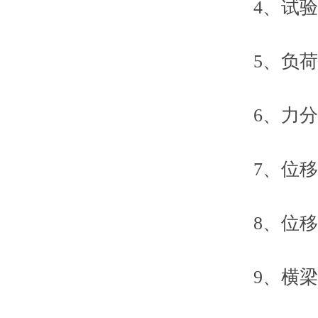
4、试验力
5、负荷测量
6、力分辨率：
7、位移示
8、位移zu
9、横梁速度