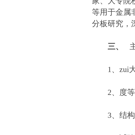
家、大专院
等用于金属
分板研究，
三、
主
1、zui大试
2、度等级:
3、结构