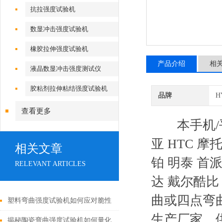
抗拉强度试验机
数显冲击强度试验机
橡胶拉伸强度试验机
产品介绍
相
液晶数显冲击强度测试仪
胶粘剂拉伸粘结强度试验机
品牌
H
查看更多
本手机/平
亚 HTC 摩
相关文章
铂 明泰 首派
RELEVANT ARTICLES
达 戴尔酷比
曲或四点弯
塑料弯曲强度试验机如何应对脆性
生产厂家、
材料断裂瞬间？夹具与速度是关键
揭秘陶瓷弯曲强度试验机如何量化