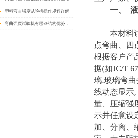
一、
材料的抗弯能力
塑料弯曲强度试验机操作规程详解
弯曲强度试验机有哪些结构优势，
本材料试验
怎么操作？
点弯曲、四
根据客户产品
据(如JC/T 
璃.玻璃弯曲
线动态显示,
量、压缩强
示并任意设
加、分离、