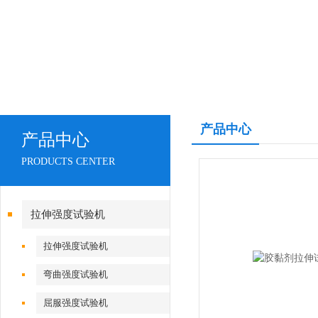
产品中心
产品中心
PRODUCTS CENTER
拉伸强度试验机
拉伸强度试验机
弯曲强度试验机
屈服强度试验机