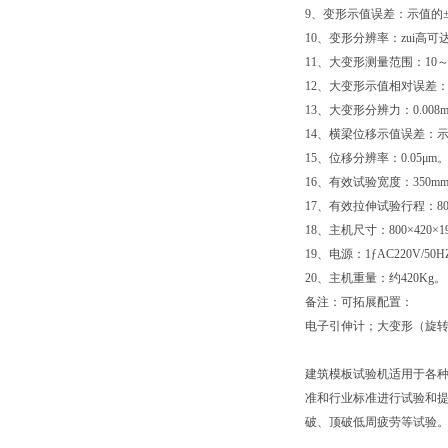
9、变形示值误差：示值的±
10、变形分辨率：zui高可达1
11、大变形测量范围：10～8
12、大变形示值相对误差：±
13、大变形分辨力：0.008
14、横梁位移示值误差：示
15、位移分辨率：0.05μm
16、有效试验宽度：350m
17、有效拉伸试验行程：
18、主机尺寸：800×420
19、电源：1ƒAC220V/50HZ
20、主机重量：约420Kg。
备注：可拓展配置：
电子引伸计；大变形（旋
建筑模板试验机适用于各种木材
准和行业标准进行试验和
破、顶破低周疲劳等试验