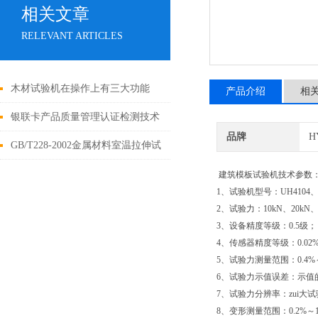
相关文章
RELEVANT ARTICLES
木材试验机在操作上有三大功能
产品介绍
相
银联卡产品质量管理认证检测技术
品牌
H
指标
GB/T228-2002金属材料室温拉伸试
验方法
建筑模板试验机技术参数
1、试验机型号：UH4104、U
2、试验力：10kN、20kN、
3、设备精度等级：0.5级；
4、传感器精度等级：0.02
5、试验力测量范围：0.4%
6、试验力示值误差：示值的
7、试验力分辨率：zui大试
8、变形测量范围：0.2%～1