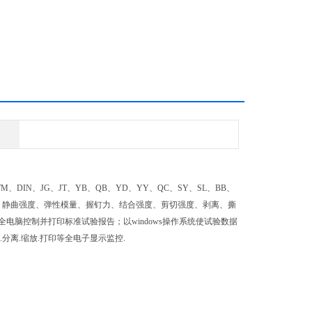
IN、JG、JT、YB、QB、YD、YY、QC、SY、SL、BB、
、静曲强度、弹性模量、握钉力、结合强度、剪切强度、剥离、撕
脑控制并打印标准试验报告；以windows操作系统使试验数据
分离.缩放.打印等全电子显示监控.