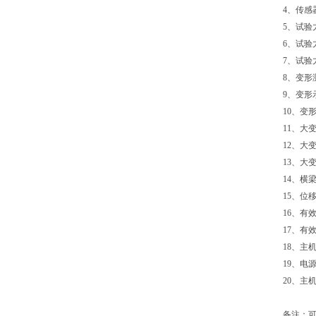
4、传感器精
5、试验力测量
6、试验力示
7、试验力分
8、变形测量
9、变形示值
10、变形分辨
11、大变形
12、大变形
13、大变形
14、横梁位
15、位移分
16、有效试
17、有效拉
18、主机尺寸
19、电源：1ƒ
20、主机重
备注：可