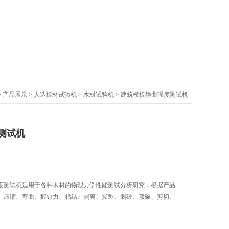
>
产品展示
>
人造板材试验机
>
木材试验机
> 建筑模板静曲强度测试机
测试机
度测试机适用于各种木材的物理力学性能测试分析研究，根据产品
、压缩、弯曲、握钉力、粘结、剥离、撕裂、刺破、顶破、剪切、