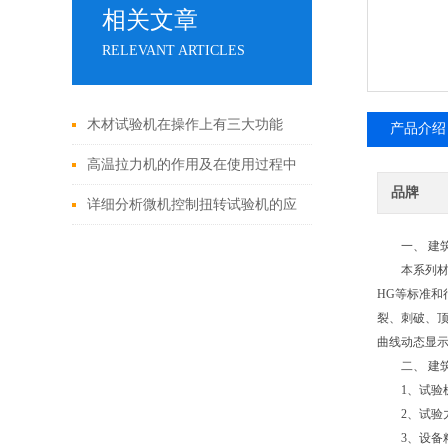
相关文章
RELEVANT ARTICLES
木材试验机在操作上有三大功能
产品介绍
高温拉力机的作用及在使用过程中
品牌
的注意事项
详细分析微机控制扭转试验机的应
用范围和软件功能
一、 建筑
本系列材料试
HG等标准
裂、刺破、顶
曲线动态显示
二、 建筑
1、试验机型号
2、试验力：1
3、设备精度