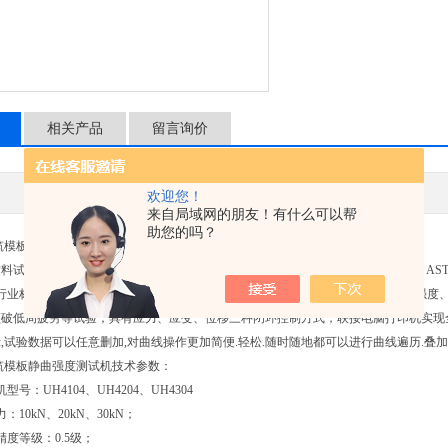
相关产品
留言询价
HY/恒驭
欢迎您！
来自局域网的朋友！有什么可以帮
助您的吗？
模板静曲强度测试机产品介绍：
验机适用于各种木材的物理力学性能测试分析研究，可根据GB、ISO、JIS、ASTM、D
和行业标准进行试验和提供数据，根据产品选配不同附具后可进行拉伸强度、压缩强度
破低周疲劳等试验，具有应力、应变、位移三种闭环控制方式，联接电脑打印机实现全电
,试验数据可以任意删加,对曲线操作更加简便.轻松.随时随地都可以进行曲线遍历.叠加.
模板静曲强度测试机技术参数：
：UH4104、UH4204、UH4304
0kN、20kN、30kN；
等级：0.5级；