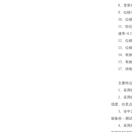
8、变形分辨力
9、位移示值
10、位移分
11、恒位移
速率>0.1%
12、位移速度
13、位移速率
14、有效试
15、有效拉
17、供电电源
主要特
1、采用微
2、采用微
强度、任意
3、全中文W
据备份：测
4、采用基于