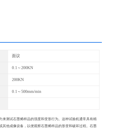
面议
0.1～200KN
200KN
0.1～500mm/min
来测试石墨烯样品的强度和变形行为。这种试验机通常具有精
或其他成像设备，以便观察石墨烯样品的形变和破坏过程。石墨