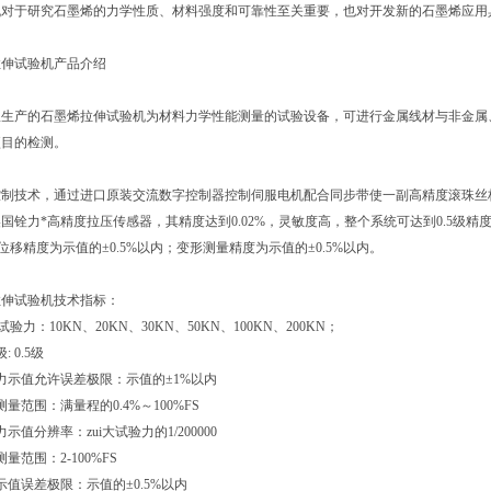
机对于研究石墨烯的力学性质、材料强度和可靠性至关重要，也对开发新的石墨烯应用
试验机产品介绍
产的石墨烯拉伸试验机为材料力学性能测量的试验设备，可进行金属线材与非金属、
项目的检测。
术，通过进口原装交流数字控制器控制伺服电机配合同步带使一副高精度滚珠丝杠移动试台，
国铨力*高精度拉压传感器，其精度达到0.02%，灵敏度高，整个系统可达到0.5级精度，
；位移精度为示值的±0.5%以内；变形测量精度为示值的±0.5%以内。
试验机技术指标：
验力：10KN、20KN、30KN、50KN、100KN、200KN；
0.5级
示值允许误差极限：示值的±1%以内
范围：满量程的0.4%～100%FS
分辨率：zui大试验力的1/200000
范围：2-100%FS
误差极限：示值的±0.5%以内