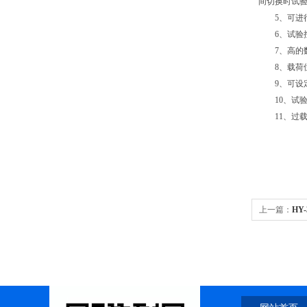
间切换时试
5、可进行
6、试验控
7、高的数
8、载荷位
9、可设定
10、试验
11、过载
上一篇：
HY