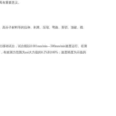
具有重要意义。
高分子材料等的拉伸、剥离、压缩、弯曲、剪切、顶破、戳
试台能以0.001mm/min—500mm/min速度运行。在测
有效测力范围为zui大力值的0.2%到100%；速度精度为示值的