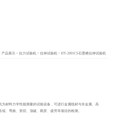
>
产品展示
>
拉力试验机
>
拉伸试验机
> HY-2001CS石墨烯拉伸试验机
机为材料力学性能测量的试验设备，可进行金属线材与非金属、高
压缩、弯曲、剪切、顶破、戳穿、疲劳等项目的检测。