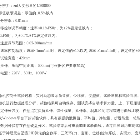
：zui大变形量的1/200000
极限误差：示值的±0.5%以内
辨率：0.01mm
控制调节精度：速率<0.1%FS时，为±2%设定值以内；
FS时，为±0.5%/±1%设定值以内。
调节范围：0.05-300mm/min
控制精度：速率<1mm/min时，设定值的±1%以内,速率 ≥1mm/min时，设定值的±0
验宽度：420mm
伸、压缩空间距离：600mm(可根据客户要求加高)
：220V，50Hz、1000W
点
机控制全试验过程，实时动态显示负荷值、位移值、变型值、试验速度和试验曲线
机进行数据处理分析，试验结果可自动保存。测试完毕自动求算力量、上、下屈服强
点定伸长强度、任意点定负荷延伸、弹性模量、延伸率、剥离区间过程或进行曲线比较
indows平台下的试验软件，具有很强的数据值、平均值、净能量、折返能量、总能
试数据可保存在任意硬盘分区。试验结束后可重新调出试验曲线，通过曲线遍历重现试
神经元自适应PID算法的全数字、三闭环(力、变形、位移)控制系统，实现力、