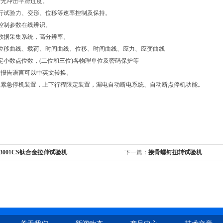
验无冲击平滑过度。
试验力、变形、位移等速率控制及保持。
制参数在线辨识。
据采集系统，高分辨率。
移曲线、载荷、时间曲线、位移、时间曲线、应力、应变曲线
小数点位数，(二位和三位)各物理单位及密码保护等
报告语言可以中英文转换。
紧急停机装置，上下行程限定装置，漏电自动断电系统、自动断点停机功能。
-3001CS钛合金拉伸试验机
下一篇：
接骨螺钉扭转试验机