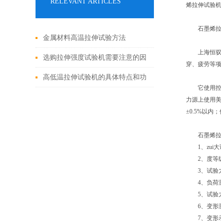
RELEVANT ARTICLES
烯拉伸试验
石墨烯拉伸
金属材料高温拉伸试验方法
上海恒驭生
选购拉伸强度试验机需要注意的因
穿、疲劳等
素有哪些
高低温拉伸试验机的具体特点和功
它使用控制技
能如下
力源上使用美
±0.5%以内
石墨烯拉伸
1、zui大试
2、度等级: 
3、试验力
4、负荷测量
5、试验力示值
6、变形测量
7、变形示值