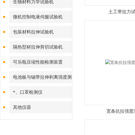
生物材料力学试验机
土工带拉力
微机控制电液伺服试验机
包装材料拉伸试验机
隔热型材拉伸剪切试验机
可乐瓶压缩性能检测装置
电池板与锡带拉伸剥离强度测
试仪
*、口罩检测仪
其他仪器
宽条抗拉强度