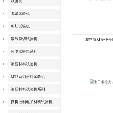
试验机
弹簧试验机
剪切试验机
液压剪切试验机
塑料管材拉伸强
环境试验箱系列
液压材料试验机
MTS系列材料试验机
液压材料试验机系列
微机控制电子材料试验机