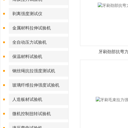
剥离强度测试仪
金属材料拉伸试验机
全自动压力试验机
牙刷劲部抗弯
保温材料试验机
钢丝绳抗拉强度测试机
玻璃纤维拉伸强度试验机
人造板材试验机
微机控制扭转试验机